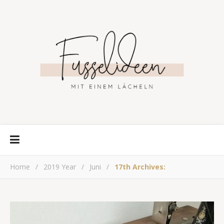
Home
/
2019 Year
/
Juni
/
17th Archives: