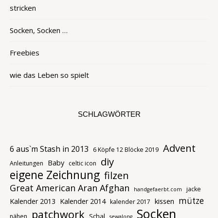
stricken
Socken, Socken …
Freebies
wie das Leben so spielt
SCHLAGWÖRTER
Advent
6 aus`m Stash in 2013
6 Köpfe 12 Blöcke 2019
diy
Baby
Anleitungen
celtic icon
eigene Zeichnung
filzen
Great American Aran Afghan
jacke
handgefaerbt.com
mütze
kissen
Kalender 2013
Kalender 2014
kalender 2017
Socken
patchwork
Schal
nähen
sewalong