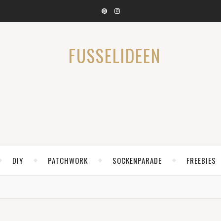
DIY
PATCHWORK
SOCKENPARADE
FREEBIES