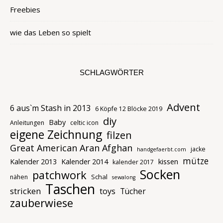
Freebies
wie das Leben so spielt
SCHLAGWÖRTER
Advent
6 aus`m Stash in 2013
6 Köpfe 12 Blöcke 2019
diy
Baby
Anleitungen
celtic icon
eigene Zeichnung
filzen
Great American Aran Afghan
jacke
handgefaerbt.com
mütze
kissen
Kalender 2013
Kalender 2014
kalender 2017
Socken
patchwork
Schal
nähen
sewalong
Taschen
stricken
toys
Tücher
zauberwiese