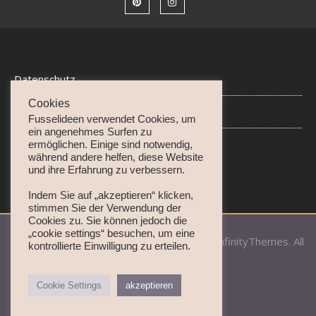
Datenschutz
Cookies
Disclaimer • Impressum
Fusselideen verwendet Cookies, um
ein angenehmes Surfen zu
ermöglichen. Einige sind notwendig,
während andere helfen, diese Website
und ihre Erfahrung zu verbessern.
Indem Sie auf „akzeptieren“ klicken,
stimmen Sie der Verwendung der
Cookies zu. Sie können jedoch die
„cookie settings“ besuchen, um eine
Copyrights 2025 Fusselideen | theme by InfinityThemes. All
kontrollierte Einwilligung zu erteilen.
Rights Reserved.
Cookie Settings
akzeptieren
BACK TO TOP