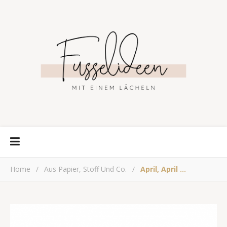
Home
/
Aus Papier, Stoff Und Co.
/
April, April …