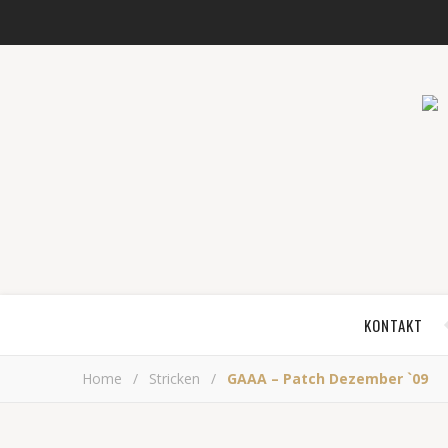
KONTAKT
Home
/
Stricken
/
GAAA – Patch Dezember `09